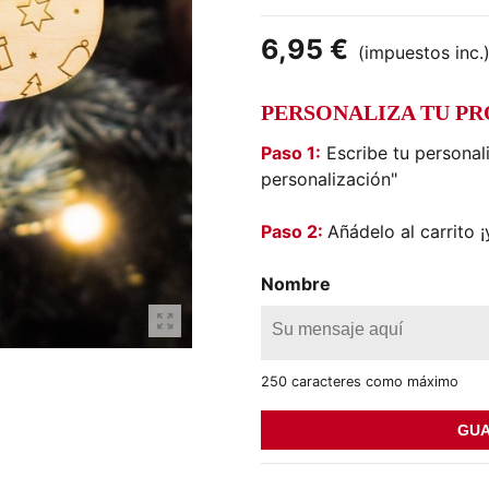
6,95 €
(impuestos inc.
PERSONALIZA TU P
Paso 1:
Escribe tu personal
personalización"
Paso 2:
Añádelo al carrito ¡y
Nombre
250 caracteres como máximo
GUA