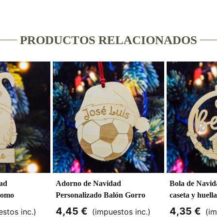
PRODUCTOS RELACIONADOS
ad
Adorno de Navidad
Bola de Navid
nomo
Personalizado Balón Gorro
caseta y huella
Papá Noel
4,45 €
4,35 €
stos inc.)
(impuestos inc.)
(im