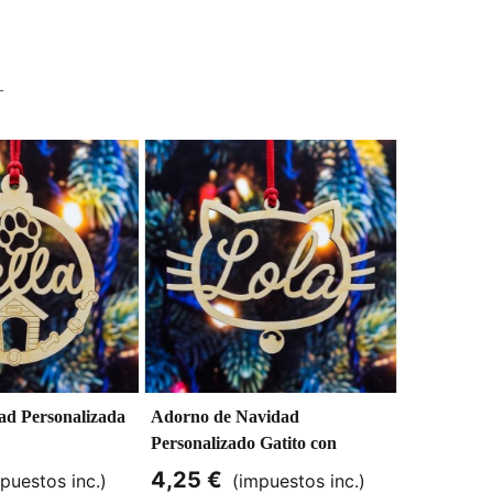
ad Personalizada
Adorno de Navidad
Adorno de
Personalizado Gatito con
Personaliz
Cascabel
4,25 €
5,75 €
puestos inc.)
(impuestos inc.)