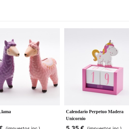
Llama
Calendario Perpetuo Madera
Unicornio
€
5,35 €
(impuestos inc.)
(impuestos inc.)