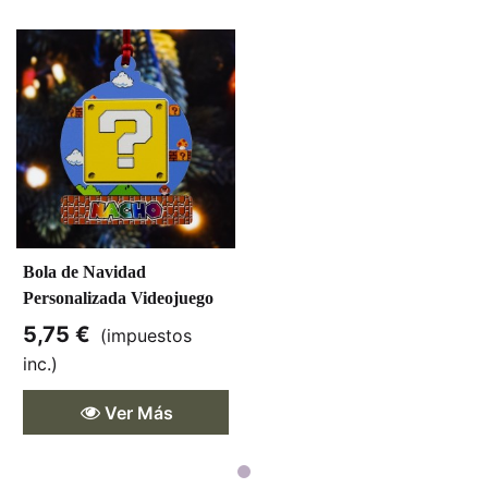
Bola de Navidad
Personalizada Videojuego
Caja
5,75 €
(impuestos
inc.)
Ver Más