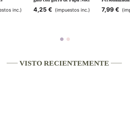
Nieve
4,25 €
7,99 €
stos inc.)
(impuestos inc.)
(im
VISTO RECIENTEMENTE