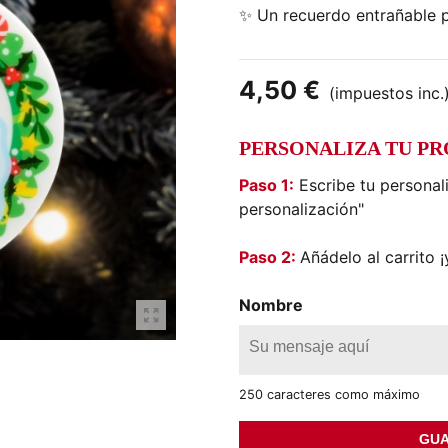
✨ Un recuerdo entrañable p
4,50 €
(impuestos inc.
PERSONALIZA TU P
Paso 1:
Escribe tu personal
personalización"
Paso 2:
Añádelo al carrito ¡y
Nombre
250 caracteres como máximo
GUA