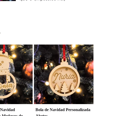
e Navidad
Bola de Navidad Personalizada
Adorno de
s Muñecos de
Abetos
Personaliz