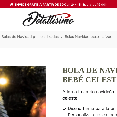
ENVÍOS GRATIS A PARTIR DE 50€
en 24-48h hasta las 16:00h
Bolas de Navidad personalizadas
/
Bolas Navidad personalizada m
BOLA DE NAV
BEBÉ CELEST
Adorna tu abeto navideño 
celeste
👶 Diseño tierno para la p
💙 Personalízala con su no