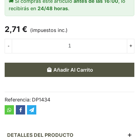
🚚 Si compras este artículo
antes de las 16:00
, lo
recibirás en
24/48 horas
.
2,71 €
(impuestos inc.)
-
+
Añadir Al Carrito
Referencia:
DP1434
DETALLES DEL PRODUCTO