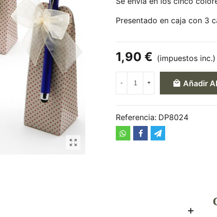
Se envía en los cinco color
Presentado en caja con 3 c
1,90 €
(impuestos inc.)
Añadir Al
-
+
Referencia:
DP8024