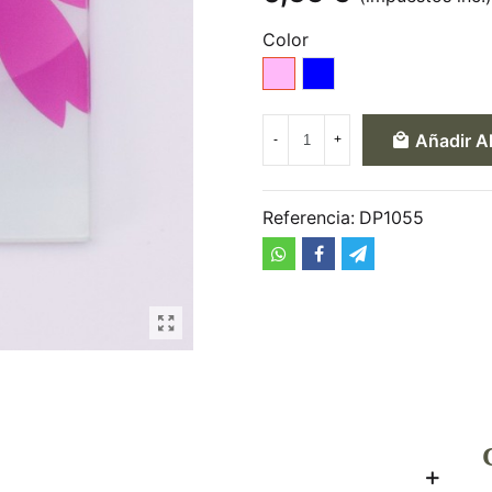
Color
Rosa
Azul
Añadir Al
-
+
Referencia:
DP1055