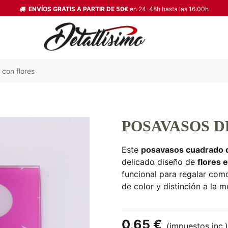
ENVÍOS GRATIS A PARTIR DE 50€
en 24-48h hasta las 16:00h
 con flores
POSAVASOS D
Este
posavasos cuadrado d
delicado diseño de
flores 
funcional para regalar com
de color y distinción a la m
0,65 €
(impuestos inc.)