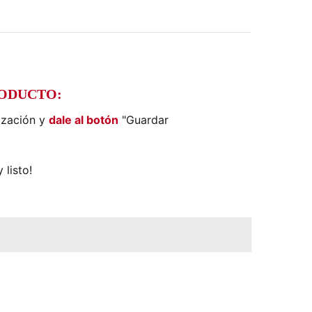
RODUCTO:
ización y
dale al botón
"Guardar
 listo!