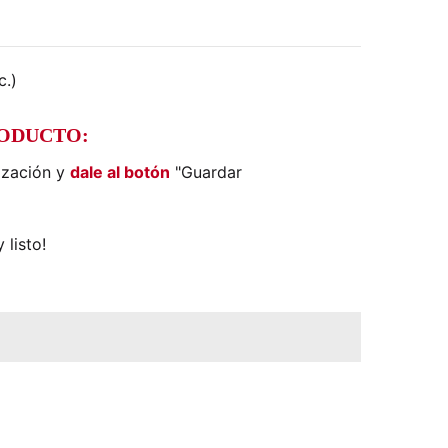
c.)
RODUCTO:
ización y
dale al botón
"Guardar
 listo!