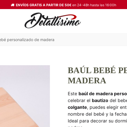
ENVÍOS GRATIS A PARTIR DE 50€
en 24-48h hasta las 16:00h
ebé personalizado de madera
BAÚL BEBÉ P
MADERA
Este
baúl de madera perso
celebrar el
bautizo
del beb
colgante
, puedes elegir en
nombre del bebé y la fecha e
Ideal para decorar su dorm