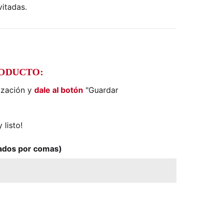
vitadas.
)
RODUCTO:
ización y
dale al botón
"Guardar
 listo!
ados por comas)