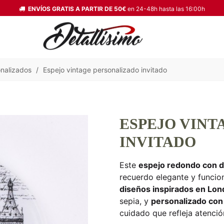
ENVÍOS GRATIS A PARTIR DE 50€
en 24-48h hasta las 16:00h
onalizados
/
Espejo vintage personalizado invitado
ESPEJO VINT
INVITADO
Este
espejo redondo con d
recuerdo elegante y funcion
diseños inspirados en Lond
sepia, y
personalizado con
cuidado que refleja atenció