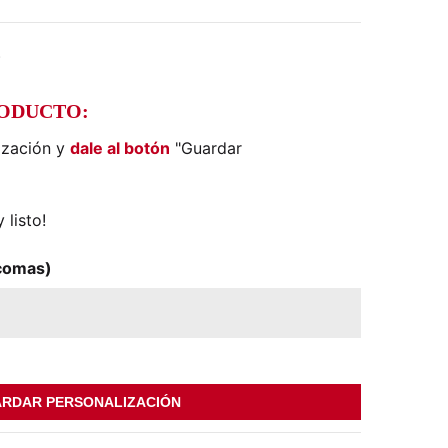
)
RODUCTO:
ización y
dale al botón
"Guardar
 listo!
comas)
RDAR PERSONALIZACIÓN