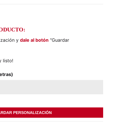
)
RODUCTO:
ización y
dale al botón
"Guardar
 listo!
etras)
RDAR PERSONALIZACIÓN