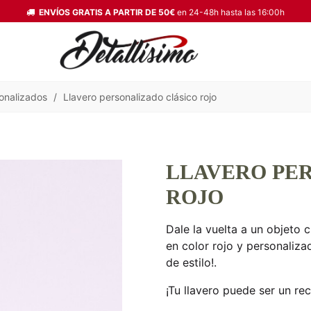
ENVÍOS GRATIS A PARTIR DE 50€
en 24-48h hasta las 16:00h
onalizados
/
Llavero personalizado clásico rojo
LLAVERO PE
ROJO
Dale la vuelta a un objeto 
en color rojo y personaliza
de estilo!.
¡Tu llavero puede ser un re