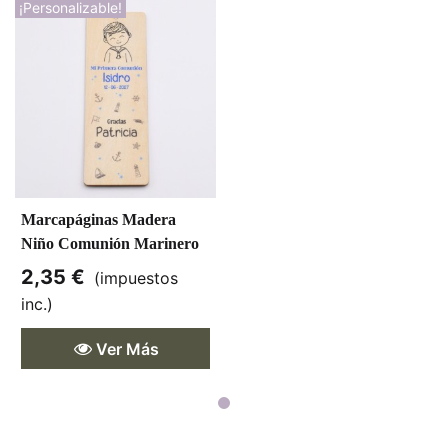
¡Personalizable!
Marcapáginas Madera
Niño Comunión Marinero
Personalizado
2,35 €
(impuestos
inc.)
Ver Más