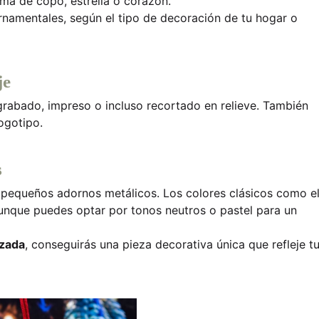
rma de copo, estrella o corazón.
ornamentales, según el tipo de decoración de tu hogar o
je
 grabado, impreso o incluso recortado en relieve. También
ogotipo.
s
o pequeños adornos metálicos. Los colores clásicos como e
aunque puedes optar por tonos neutros o pastel para un
izada
, conseguirás una pieza decorativa única que refleje t