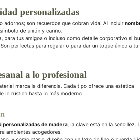
idad personalizadas
o adornos; son recuerdos que cobran vida. Al incluir
nombr
 símbolo de unión y cariño.
, para tus amigos o incluso como detalle corporativo si b
Son perfectas para regalar o para dar un toque único a tu
esanal a lo profesional
material marca la diferencia. Cada tipo ofrece una estética
de lo rústico hasta lo más moderno.
ón
d personalizadas de madera
, la clave está en la sencillez. 
para ambientes acogedores.
no, y completar el diseño con un lazo de lino o cuerda rús