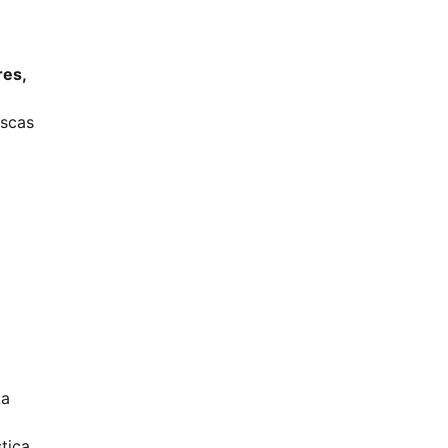
es,
uscas
La
tica.