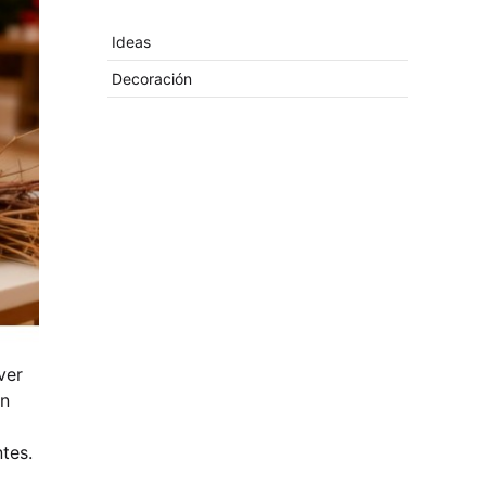
Ideas
Decoración
ver
en
tes.