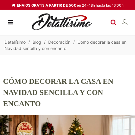
ENVÍOS GRATIS A PARTIR DE 50€
en 24-48h hasta las 16:00h
Detallísimo
/
Blog
/
Decoración
/
Cómo decorar la casa en
Navidad sencilla y con encanto
CÓMO DECORAR LA CASA EN
NAVIDAD SENCILLA Y CON
ENCANTO